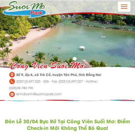
Toggle
naviga
Số 9, ấp 6, xã Trà Cổ, huyện Tân Phú, tỉnh Đồng Nai
(0251)3.697.025 - 026 - Fax: (0251)3.697.027 - Hotline:
(028)38.780.790
kinhdoanh@suoimopark.com
Đón Lễ 30/04 Rực Rỡ Tại Công Viên Suối Mơ: Điểm
Check-in Mới Không Thể Bỏ Qua!