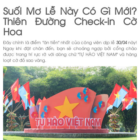
Suối Mơ Lễ Này Có Gì Mới?
Thiên Đường Check-in Cờ
Hoa
Đây chính là điểm "ăn tiền" nhất của công viên dịp lễ
30/04
này!
Ngay khi đặt chân đến, bạn sẽ choáng ngợp bởi cổng chào
được trang trí rực rỡ với dòng chữ "TỰ HÀO VIỆT NAM" và hàng
loạt cờ đỏ sao vàng.