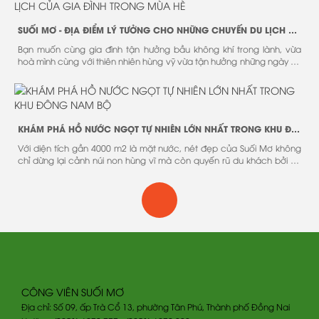
SUỐI MƠ - ĐỊA ĐIỂM LÝ TƯỞNG CHO NHỮNG CHUYẾN DU LỊCH CỦA GIA ĐÌNH TRONG MÙA HÈ
Bạn muốn cùng gia đình tận hưởng bầu không khí trong lành, vừa
hoà mình cùng với thiên nhiên hùng vỹ vừa tận hưởng những ngày hè
sôi động với những trò chơi vô cùng mới lạ và đặc sắc.
KHÁM PHÁ HỒ NƯỚC NGỌT TỰ NHIÊN LỚN NHẤT TRONG KHU ĐÔNG NAM BỘ
Với diện tích gần 4000 m2 là mặt nước, nét đẹp của Suối Mơ không
chỉ dừng lại cảnh núi non hùng vĩ mà còn quyến rũ du khách bởi hồ
nước mát tự nhiên lớn nhất trong khu vực Đông Nam Bộ.
CÔNG VIÊN SUỐI MƠ
Địa chỉ: Số 09, ấp Trà Cổ 13, phường Tân Phú, Thành phố Đồng Nai