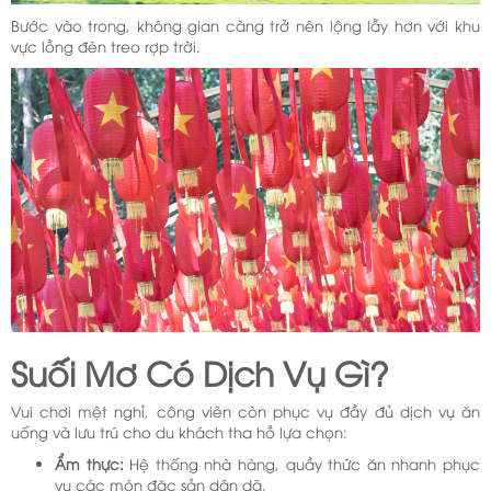
Bước vào trong, không gian càng trở nên lộng lẫy hơn với khu
vực lồng đèn treo rợp trời.
Suối Mơ Có Dịch Vụ Gì?
Vui chơi mệt nghỉ, công viên còn phục vụ đầy đủ dịch vụ ăn
uống và lưu trú cho du khách tha hồ lựa chọn:
Ẩm thực:
Hệ thống nhà hàng, quầy thức ăn nhanh phục
vụ các món đặc sản dân dã.