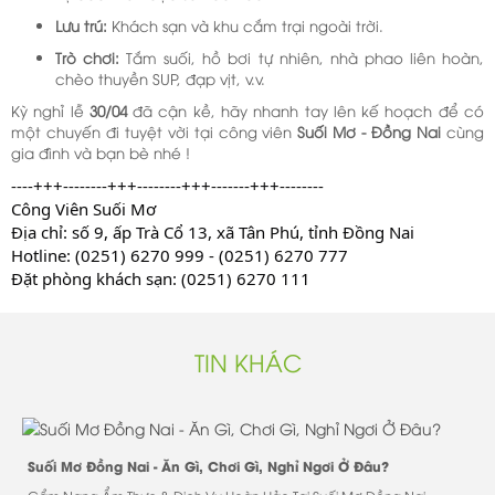
Lưu trú:
Khách sạn và khu cắm trại ngoài trời.
Trò chơi:
Tắm suối, hồ bơi tự nhiên, nhà phao liên hoàn,
chèo thuyền SUP, đạp vịt, v.v.
Kỳ nghỉ lễ
30/04
đã cận kề, hãy nhanh tay lên kế hoạch để có
một chuyến đi tuyệt vời tại công viên
Suối Mơ - Đồng Nai
cùng
gia đình và bạn bè nhé !
----+++--------+++--------+++-------+++--------
Công Viên Suối Mơ
Địa chỉ: số 9, ấp Trà Cổ 13, xã Tân Phú, tỉnh Đồng Nai
Hotline: (0251) 6270 999 - (0251) 6270 777
Đặt phòng khách sạn: (0251) 6270 111
TIN KHÁC
Suối Mơ Đồng Nai - Ăn Gì, Chơi Gì, Nghỉ Ngơi Ở Đâu?