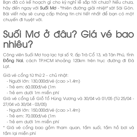
Bạn đã có kế hoạch gì cho kỳ nghỉ lễ sắp tới chưa? Nếu chưa,
hãy đến ngay với
Suối Mơ
- "thiên đường giải nhiệt" sát Sài Gòn.
Bài viết này sẽ cung cấp thông tin chi tiết nhất để bạn có một
chuyến đi tuyệt vời.
Suối Mơ ở đâu? Giá vé bao
nhiêu?
Công viên Suối Mơ toạ lạc tại số 9, ấp Trà Cổ 13, xã Tân Phú, tỉnh
Đồng Nai
, cách TP.HCM khoảng 120km trên trục đường đi Đà
Lạt.
Giá vé cổng từ thứ 2 – chủ nhật:
- Người lớn: 130,000đ/vé (cao >1.4m)
- Trẻ em: 60,000đ/vé (1m
- Trẻ em dưới 1m miễn phí
Giá vé cổng Lễ Giỗ Tổ Hùng Vương và 30/04 và 01/05 (Từ 25/04 -
27/04 và 30/04 - 03/05)
- Người lớn: 150,000đ/vé (cao >1.4m)
- Trẻ em: 70,000đ/vé (1m
- Trẻ em dưới 1m miễn phí
* Giá vé cổng bao gồm tham quan, tắm suối, tắm hồ bơi và
tắm lại miễn phí