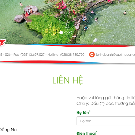
5 - 026 - Fax: (0251)3.697.027 - Hotline: (028)38.780.790
kinhdoanh@suoimopark
LIÊN HỆ
Hoặc vui lòng gửi thông tin l
Chú ý: Dấu (*) các trường b
*
Họ tên
 Đồng Nai
*
Điện thoại