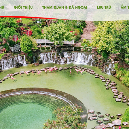
HỦ
GIỚI THIỆU
THAM QUAN & DÃ NGOẠI
LƯU TRÚ
ẨM 