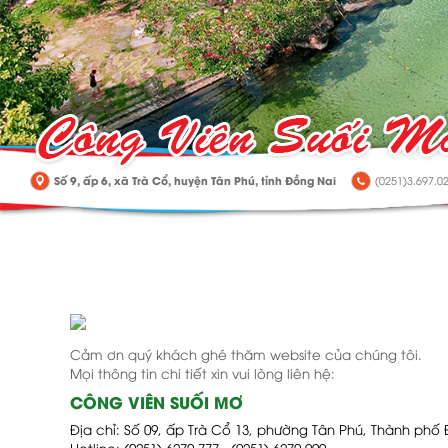
Số 9, ấp 6, xã Trà Cổ, huyện Tân Phú, tỉnh Đồng Nai
(0251)3.697.02
Cảm ơn quý khách ghé thăm website của chúng tôi.
Mọi thông tin chi tiết xin vui lòng liên hệ:
CÔNG VIÊN SUỐI MƠ
Địa chỉ: Số 09, ấp Trà Cổ 13, phường Tân Phú, Thành phố
Hotline: (0251) 6270 777 - (0251) 6270 999