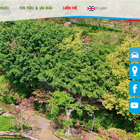
THỰC
TIN TỨC & ƯU ĐÃI
LIÊN HỆ
English