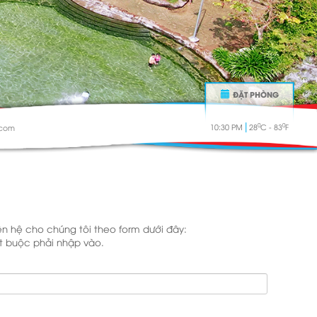
ĐẶT PHÒNG
|
0
0
10:30 PM
28
C - 83
F
.com
iên hệ cho chúng tôi theo form dưới đây:
ắt buộc phải nhập vào.